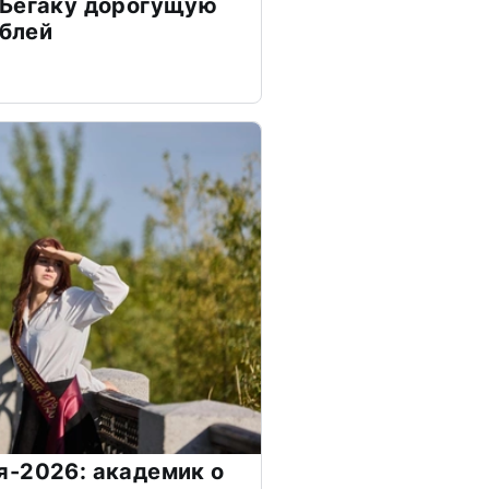
 Бегаку дорогущую
ублей
я-2026: академик о