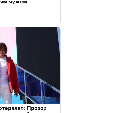
дым мужем
отеряла»: Прохор