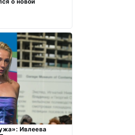
ся о новой
мужа»: Ивлеева