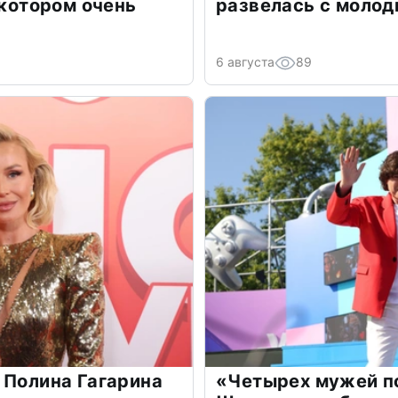
 котором очень
развелась с моло
6 августа
89
 Полина Гагарина
«Четырех мужей п