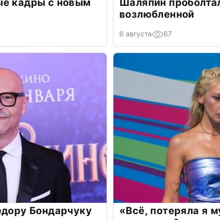
ые кадры с новым
Шаляпин проболтал
возлюбленной
6 августа
67
едору Бондарчуку
«Всё, потеряла я 