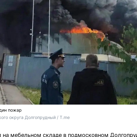
дин пожар
ого округа Долгопрудный / T.me
 на мебельном складе в подмосковном Долгопруд