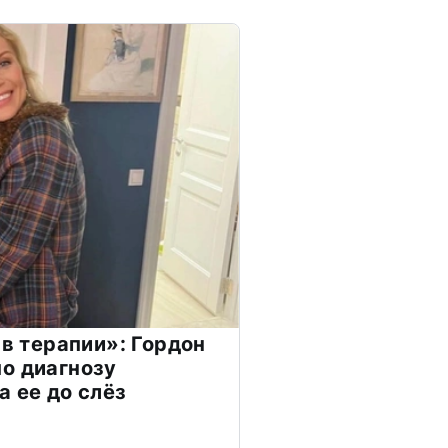
 в терапии»: Гордон
о диагнозу
а ее до слёз