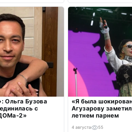
: Ольга Бузова
«Я была шокирова
оединилась с
Агузарову заметил
«ДОМа-2»
летнем парнем
4 августа
55