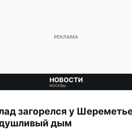
НОВОСТИ
МОСКВЫ
лад загорелся у Шереметье
удушливый дым