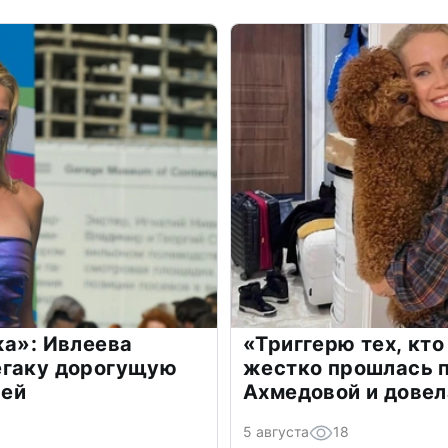
жа»: Ивлеева
«Триггерю тех, кто
егаку дорогущую
жестко прошлась п
лей
Ахмедовой и довел
5 августа
18