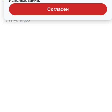
использование.
Над ХМАО впервые сбили
Согласен
беспилотники
3 августа
0
Тюменцам бесплатно подвезут воду:
адреса и график