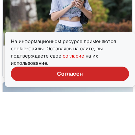
На информационном ресурсе применяются
cookie-файлы. Оставаясь на сайте, вы
Волгоградцы остались без
подтверждаете свое
согласие
на их
мобильного интернета
использование.
6 августа
0
Согласен