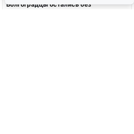
Волгоградцы остались без
мобильного интернета
6 августа
0
Сирены в Сочи: новая угроза БПЛА