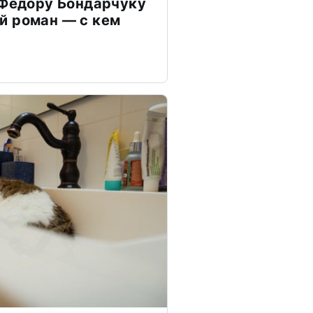
 Федору Бондарчуку
й роман — с кем