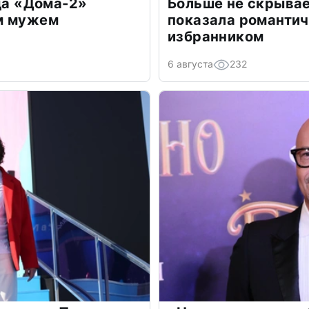
зда «Дома-2»
Больше не скрывае
м мужем
показала романти
избранником
6 августа
232