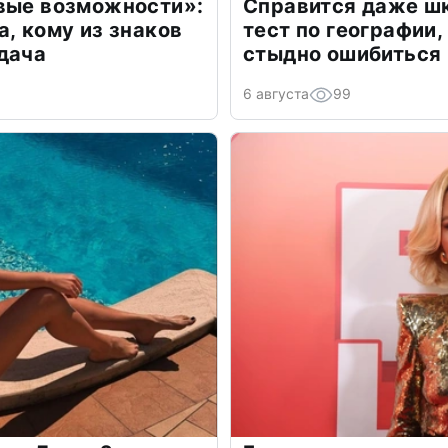
овые возможности»:
Справится даже шк
а, кому из знаков
тест по географии,
дача
стыдно ошибиться
6 августа
99