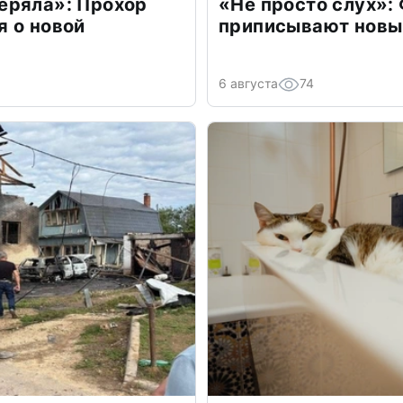
еряла»: Прохор
«Не просто слух»:
 о новой
приписывают новы
6 августа
74