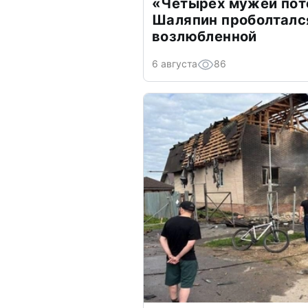
«Четырех мужей пот
Шаляпин проболтался
возлюбленной
6 августа
86