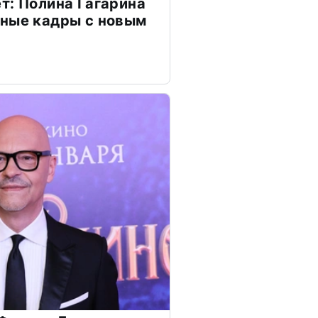
т: Полина Гагарина
чные кадры с новым