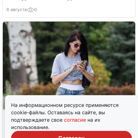
6 августа
0
На информационном ресурсе применяются
cookie-файлы. Оставаясь на сайте, вы
Волгоградцы остались без
подтверждаете свое
согласие
на их
мобильного интернета
использование.
6 августа
0