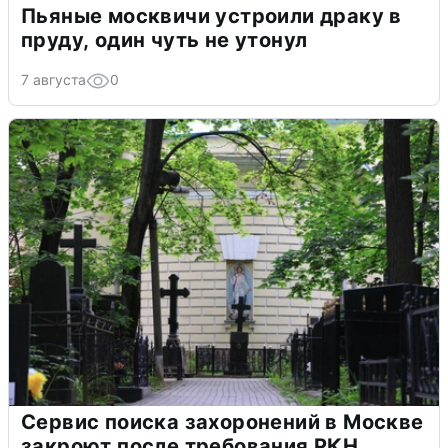
Пьяные москвичи устроили драку в
пруду, один чуть не утонул
7 августа
0
Сервис поиска захоронений в Москве
закроют после требования РКН