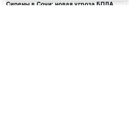
Сирены в Сочи: новая угроза БПЛА
6 августа
0
В Воронеже прогремели взрывы
после сигнала тревоги