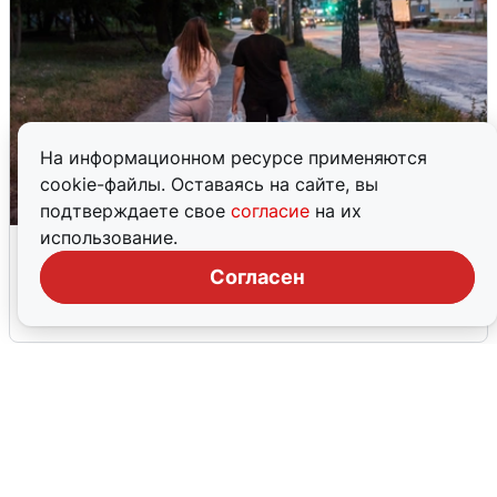
На информационном ресурсе применяются
cookie-файлы. Оставаясь на сайте, вы
подтверждаете свое
согласие
на их
использование.
Опубликована карта отключений
воды в Воронеже
Согласен
6 августа
0