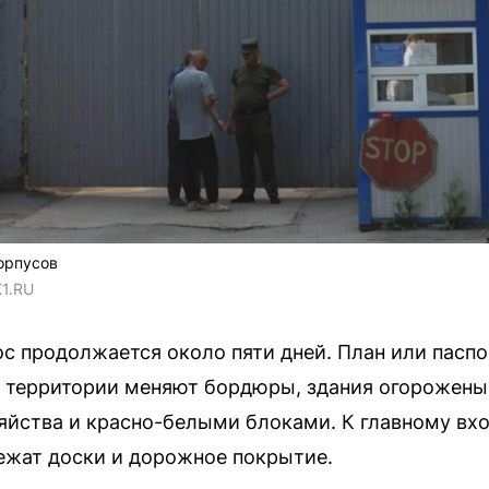
орпусов
1.RU
ос продолжается около пяти дней. План или паспо
г территории меняют бордюры, здания огорожен
яйства и красно-белыми блоками. К главному вхо
ежат доски и дорожное покрытие.