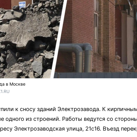
да в Москве
1.RU
пили к сносу зданий Электрозавода. К кирпичны
е одного из строений. Работы ведутся со сторон
дресу Электрозаводская улица, 21с16. Въезд пере