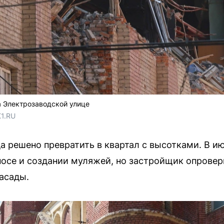
а Электрозаводской улице
1.RU
 решено превратить в квартал с высотками. В ию
се и создании муляжей, но застройщик опроверг
асады.