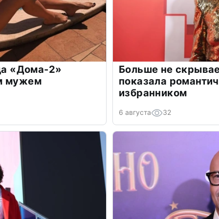
зда «Дома-2»
Больше не скрывае
м мужем
показала романти
избранником
6 августа
32