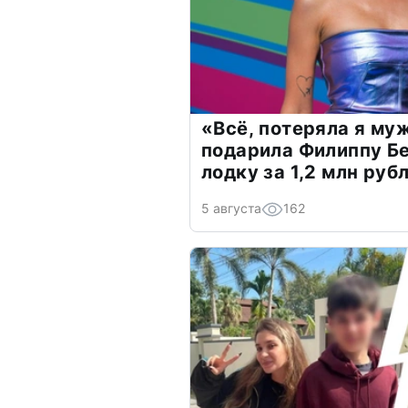
«Всё, потеряла я му
подарила Филиппу Б
лодку за 1,2 млн руб
5 августа
162