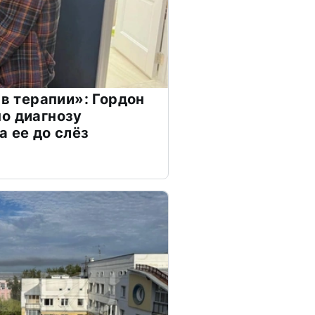
 в терапии»: Гордон
о диагнозу
а ее до слёз