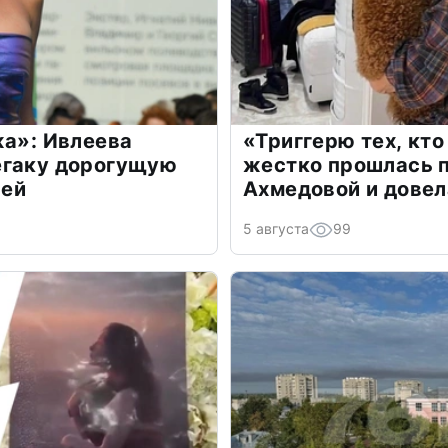
жа»: Ивлеева
«Триггерю тех, кто
егаку дорогущую
жестко прошлась п
лей
Ахмедовой и довел
5 августа
99