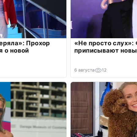
еряла»: Прохор
«Не просто слух»:
 о новой
приписывают новы
6 августа
12