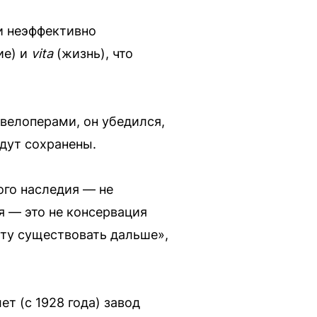
и неэффективно
ие) и
vita
(жизнь), что
велоперами, он убедился,
дут сохранены.
ого наследия — не
я — это не консервация
сту существовать дальше»,
ет (с 1928 года) завод