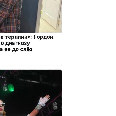
 в терапии»: Гордон
о диагнозу
а ее до слёз