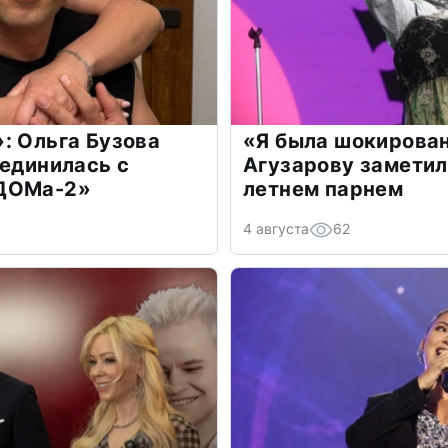
: Ольга Бузова
«Я была шокирова
оединилась с
Агузарову заметил
«ДОМа-2»
летнем парнем
4 августа
62