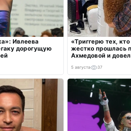
жа»: Ивлеева
«Триггерю тех, кто
егаку дорогущую
жестко прошлась п
лей
Ахмедовой и довел
5 августа
37