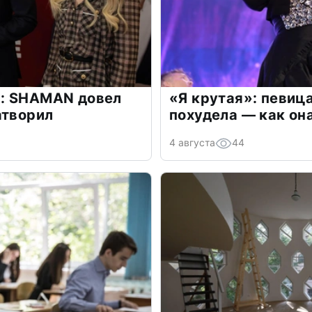
: SHAMAN довел
«Я крутая»: певиц
атворил
похудела — как он
4 августа
44