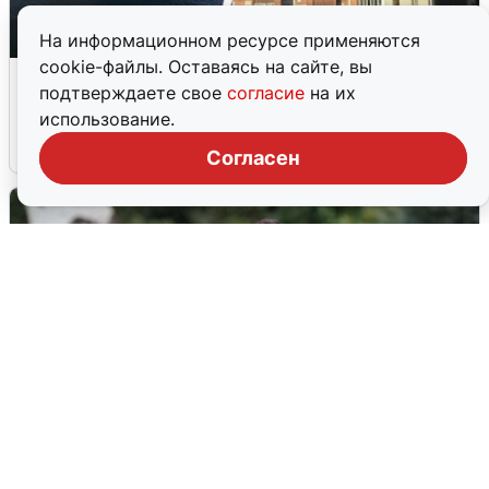
На информационном ресурсе применяются
cookie-файлы. Оставаясь на сайте, вы
Ночная атака БПЛА на Ярославль:
подтверждаете свое
согласие
на их
попадания и последствия
использование.
6 августа
0
Согласен