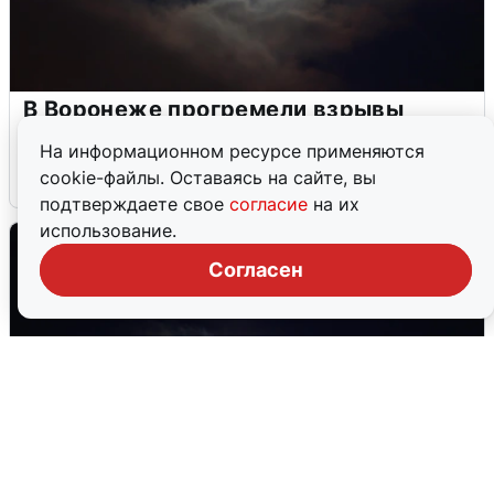
В Воронеже прогремели взрывы
после сигнала тревоги
На информационном ресурсе применяются
cookie-файлы. Оставаясь на сайте, вы
5 августа
0
подтверждаете свое
согласие
на их
использование.
Согласен