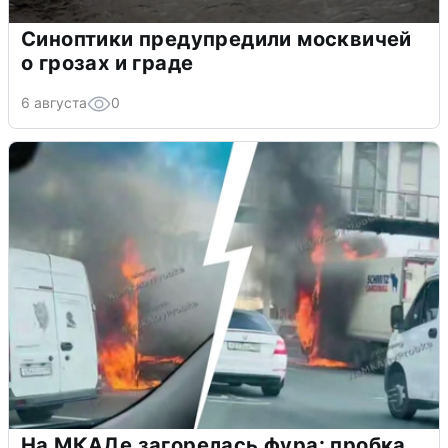
Синоптики предупредили москвичей
о грозах и граде
6 августа
0
На МКАДе загорелась фура: пробка