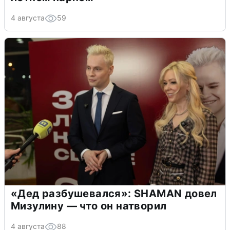
4 августа
59
«Дед разбушевался»: SHAMAN довел
Мизулину — что он натворил
4 августа
88