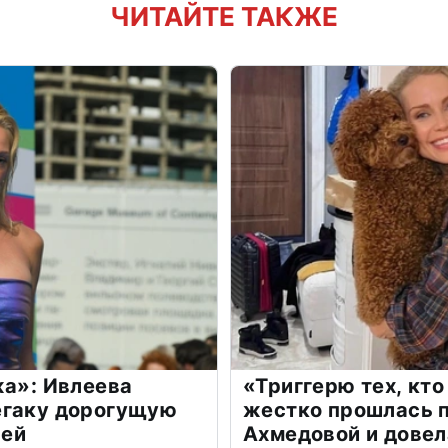
ЧИТАЙТЕ ТАКЖЕ
жа»: Ивлеева
«Триггерю тех, кто
егаку дорогущую
жестко прошлась п
лей
Ахмедовой и довел