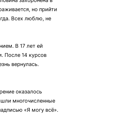
ловина захоронена в
раживается, но прийти
гда. Всех люблю, не
ием. В 17 лет ей
. После 14 курсов
езнь вернулась.
рение оказалось
ришли многочисленные
надписью «Я могу всё».