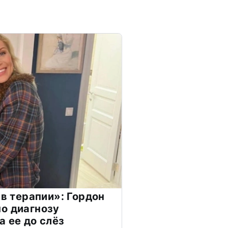
 в терапии»: Гордон
о диагнозу
а ее до слёз