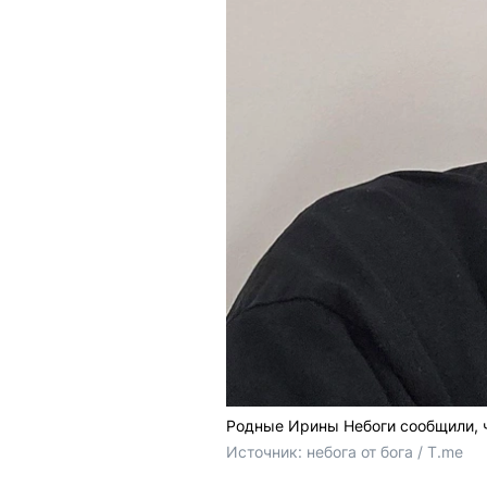
Родные Ирины Небоги сообщили, ч
Источник: 
небога от бога / T.me