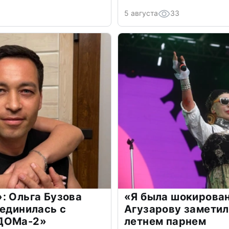
5 августа
33
: Ольга Бузова
«Я была шокирова
оединилась с
Агузарову заметил
«ДОМа-2»
летнем парнем