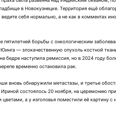
 праха была развеяна над Индийским океаном, по
ладбище в Новокузнецке. Территория ещё облаго
ведите себя нормально, а не как в комментах ино
е пятилетней борьбы с онкологическим заболеван
Юинга — злокачественную опухоль костной ткани
а бедре наступила ремиссия, но в 2024 году бол
черепе временно остановила рак.
рши вновь обнаружили метастазы, и третье обост
 Ириной состоялось 20 ноября, на церемонию п
 цветами, а у изголовья поместили её картину с 