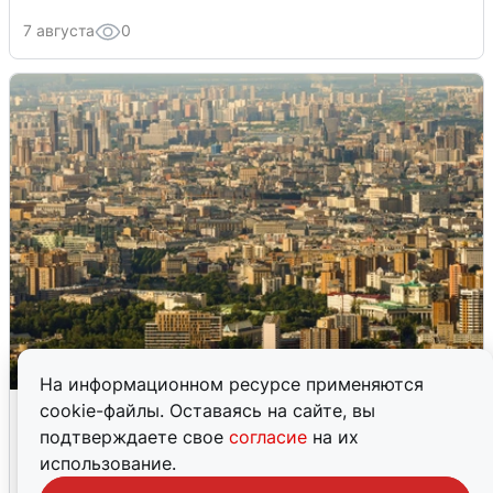
7 августа
0
На информационном ресурсе применяются
Москвичи услышали грохот в небе:
cookie-файлы. Оставаясь на сайте, вы
подробности
подтверждаете свое
согласие
на их
использование.
7 августа
0