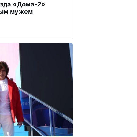
везда «Дома-2»
дым мужем