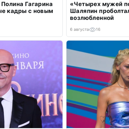
 Полина Гагарина
«Четырех мужей п
ые кадры с новым
Шаляпин проболтал
возлюбленной
6 августа
16