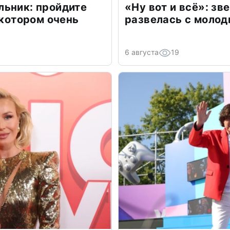
льник: пройдите
«Ну вот и всё»: з
 котором очень
развелась с моло
6 августа
19