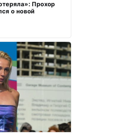
отеряла»: Прохор
ся о новой