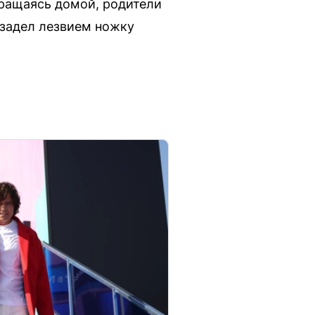
вращаясь домой, родители
 задел лезвием ножку