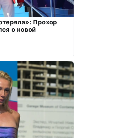
отеряла»: Прохор
ся о новой