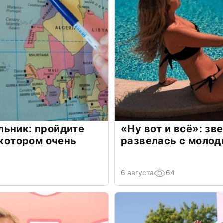
льник: пройдите
«Ну вот и всё»: з
 котором очень
развелась с моло
6 августа
64