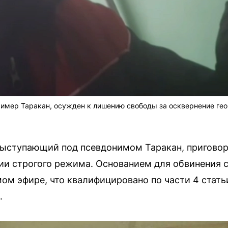
ример Таракан, осужден к лишению свободы за осквернение ге
ыступающий под псевдонимом Таракан, приговор
ии строгого режима. Основанием для обвинения 
мом эфире, что квалифицировано по части 4 стать
.