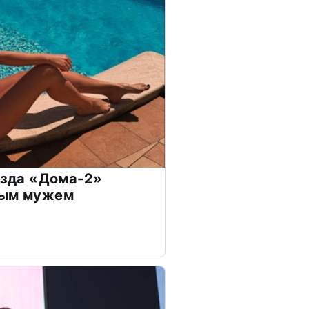
везда «Дома-2»
дым мужем