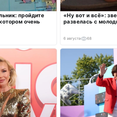
льник: пройдите
«Ну вот и всё»: з
 котором очень
развелась с моло
6 августа
68