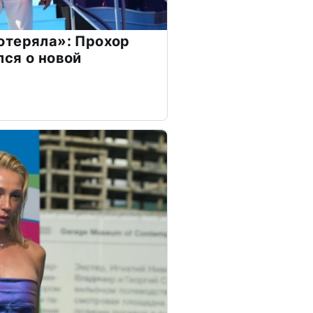
отеряла»: Прохор
ся о новой