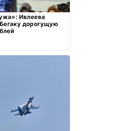
мужа»: Ивлеева
 Бегаку дорогущую
ублей