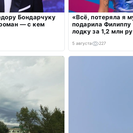
едору Бондарчуку
«Всё, потеряла я 
роман — с кем
подарила Филиппу
лодку за 1,2 млн р
5 августа
227