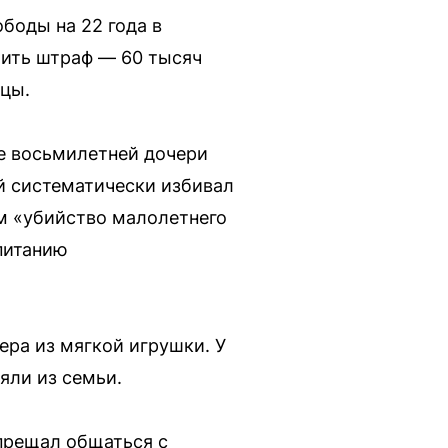
боды на 22 года в
тить штраф — 60 тысяч
рцы.
ее восьмилетней дочери
й систематически избивал
м «убийство малолетнего
питанию
ера из мягкой игрушки. У
яли из семьи.
прещал общаться с