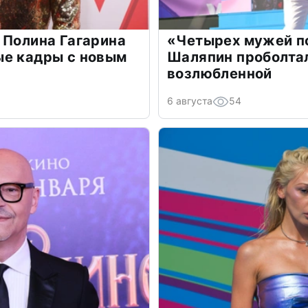
 Полина Гагарина
«Четырех мужей п
ые кадры с новым
Шаляпин проболтал
возлюбленной
6 августа
54