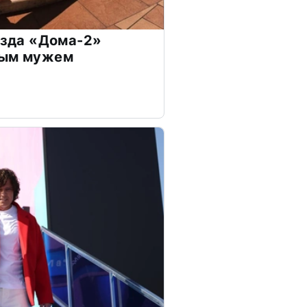
везда «Дома-2»
дым мужем