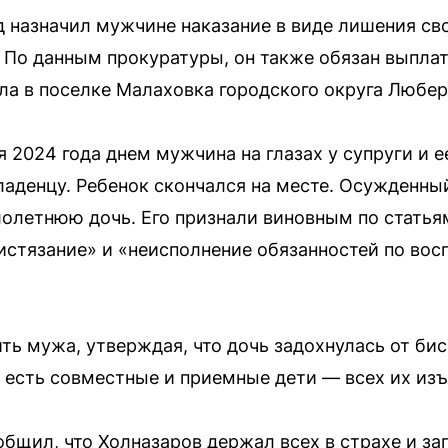
 назначил мужчине наказание в виде лишения сво
 По данным прокуратуры, он также обязан выпла
ла в поселке Малаховка городского округа Любе
я 2024 года днем мужчина на глазах у супруги и 
аденцу. Ребенок скончался на месте. Осужденны
олетнюю дочь. Его признали виновным по статья
истязание» и «неисполнение обязанностей по вос
ь мужа, утверждая, что дочь задохнулась от бис
и есть совместные и приемные дети — всех их изъ
щил, что Холназаров держал всех в страхе и за