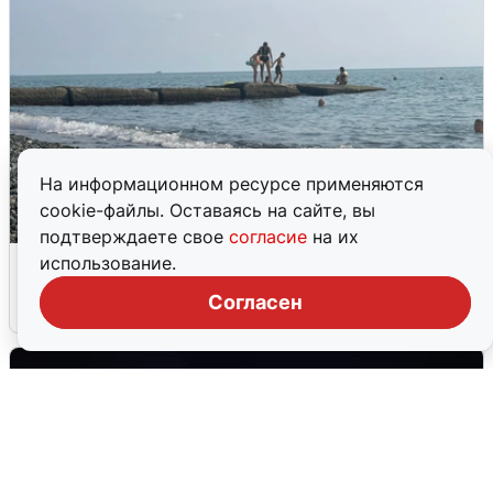
На информационном ресурсе применяются
cookie-файлы. Оставаясь на сайте, вы
подтверждаете свое
согласие
на их
Сирены в Сочи: новая угроза БПЛА
использование.
Согласен
6 августа
0