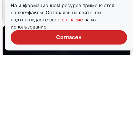
после сигнала тревоги
На информационном ресурсе применяются
cookie-файлы. Оставаясь на сайте, вы
5 августа
0
подтверждаете свое
согласие
на их
использование.
Согласен
Взрывы в Воронеже после сигнала
тревоги