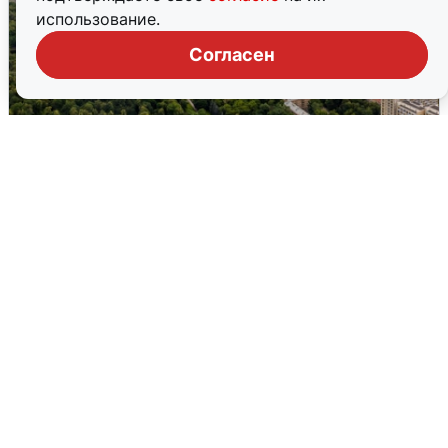
использование.
Согласен
Москвичи услышали грохот, похожий
на взрыв
7 августа
0