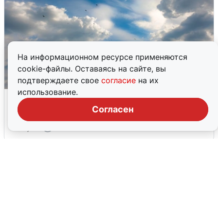
На информационном ресурсе применяются
cookie-файлы. Оставаясь на сайте, вы
подтверждаете свое
согласие
на их
использование.
МЧС ответило на сообщения о
грохоте в Москве
Согласен
7 августа
0