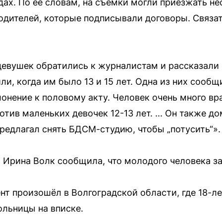
одах. По её словам, на съёмки могли приезжать н
одителей, которые подписывали договоры. Связа
евушек обратились к журналистам и рассказали 
и, когда им было 13 и 15 лет. Одна из них сооб
онение к половому акту. Человек очень много вр
тив маленьких девочек 12-13 лет. ... Он также д
предлагал снять БДСМ-студию, чтобы „потусить“».
 Ирина Волк сообщила, что молодого человека з
нт произошёл в Волгоградской области, где 18-ле
льницы на вписке.