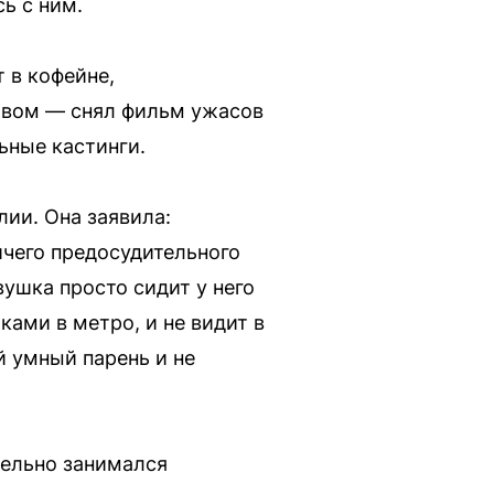
ь с ним.
т в кофейне,
твом — снял фильм ужасов
ьные кастинги.
лии. Она заявила:
ичего предосудительного
вушка просто сидит у него
ками в метро, и не видит в
й умный парень и не
тельно занимался