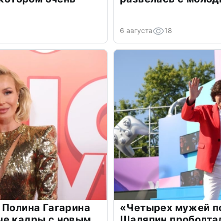
6 августа
18
 Полина Гагарина
«Четырех мужей п
ые кадры с новым
Шаляпин проболтал