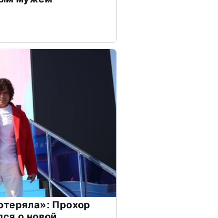
отеряла»: Прохор
ся о новой