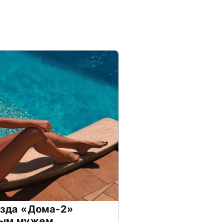
везда «Дома-2»
дым мужем