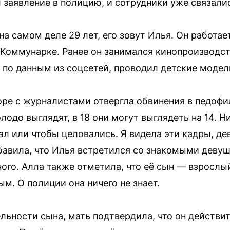
 заявление в полицию, и сотрудники уже связалис
а самом деле 29 лет, его зовут Илья. Он работае
 Коммунарке. Ранее он занимался кинопроизводс
, по данным из соцсетей, проводил детские модел
оре с журналистами отвергла обвинения в педофи
одо выглядят, в 18 они могут выглядеть на 14. Н
пал или чтобы целовались. Я видела эти кадры, де
обавила, что Илья встретился со знакомыми девуш
ного. Алла также отметила, что её сын — взрослы
м. О полиции она ничего не знает.
льности сына, мать подтвердила, что он действи