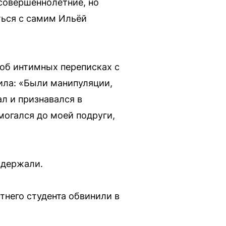
есовершеннолетние, но
ться с самим Ильёй
об интимных переписках с
щила: «Были манипуляции,
ал и признавался в
омогался до моей подруги,
адержали.
тнего студента обвинили в