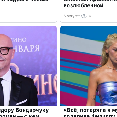
возлюбленной
6 августа
16
едору Бондарчуку
«Всё, потеряла я 
роман — с кем
подарила Филиппу