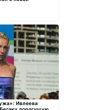
мужа»: Ивлеева
 Бегаку дорогущую