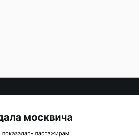
дала москвича
я показалась пассажирам