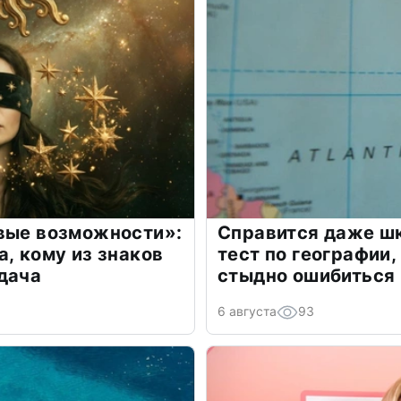
овые возможности»:
Справится даже шк
а, кому из знаков
тест по географии,
дача
стыдно ошибиться
6 августа
93