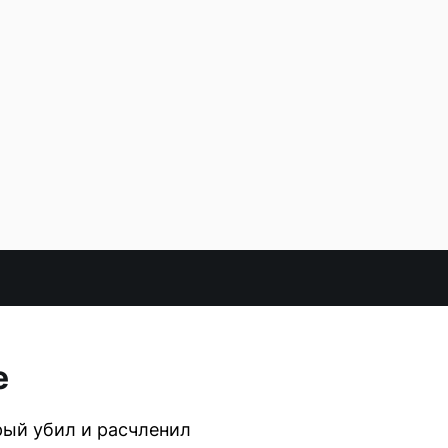
е
рый убил и расчленил