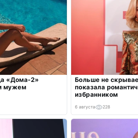
зда «Дома-2»
Больше не скрывае
м мужем
показала романти
избранником
6 августа
228