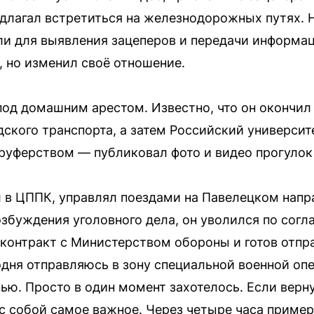
едлагал встретиться на железнодорожных путях. 
и для выявления зацеперов и передачи информац
, но изменил своё отношение.
под домашним арестом. Известно, что он окончи
ского транспорта, а затем Российский университ
 руферством — публиковал фото и видео прогулок
л в ЦППК, управлял поездами на Павелецком напр
озбуждения уголовного дела, он уволился по сог
 контракт с Министерством обороны и готов отпр
одня отправляюсь в зону специальной военной оп
ью. Просто в один момент захотелось. Если верну
с собой самое важное. Через четыре часа пример