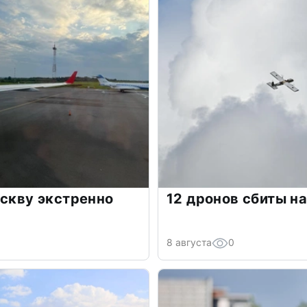
оскву экстренно
12 дронов сбиты н
8 августа
0