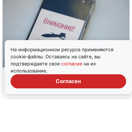
На информационном ресурсе применяются
cookie-файлы. Оставаясь на сайте, вы
подтверждаете свое
согласие
на их
использование.
Ракетная опасность в Свердловской
области: что известно
Согласен
6 августа
0