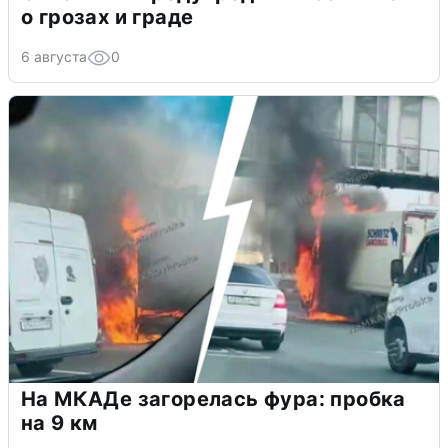
о грозах и граде
6 августа
0
На МКАДе загорелась фура: пробка
на 9 км