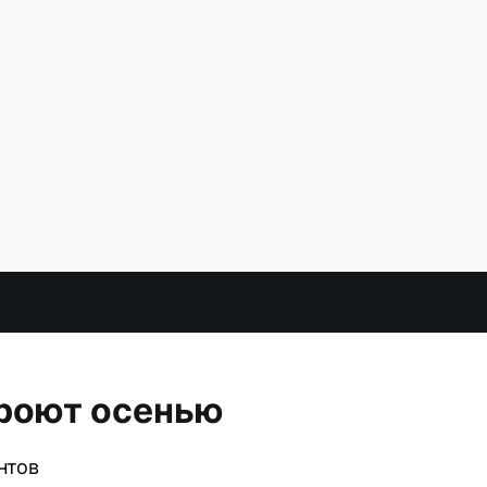
кроют осенью
нтов